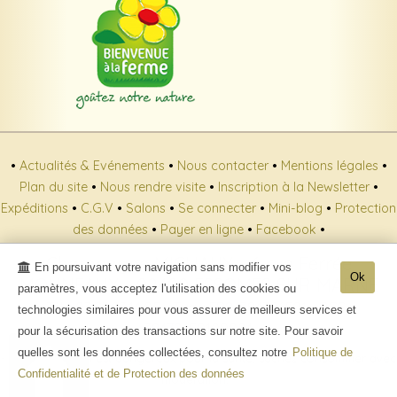
•
Actualités & Evénements
•
Nous contacter
•
Mentions légales
•
Plan du site
•
Nous rendre visite
•
Inscription à la Newsletter
•
Expéditions
•
C.G.V
•
Salons
•
Se connecter
•
Mini-blog
•
Protection
des données
•
Payer en ligne
•
Facebook
•
Champagne MICHAUX - 6 rue Ferrée
En poursuivant votre navigation sans modifier vos
Ok
MONNEAUX - 02400 ESSOMES SUR MARNE
paramètres, vous acceptez l'utilisation des cookies ou
Tél. : 03.23.83.14.05 - Tva. : FR86384726501 - RCS :
technologies similaires pour vous assurer de meilleurs services et
38472650100024
pour la sécurisation des transactions sur notre site. Pour savoir
quelles sont les données collectées, consultez notre
Politique de
- L'abus d'alcool est dangereux pour la santé, sachez consommer avec
Confidentialité et de Protection des données
modération. -